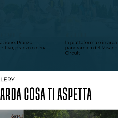
ERIENZA IN THE SKY
VISTA SUL CIRCUITO
azione, Pranzo,
la piattaforma è in area
ritivo, pranzo o cena...
panoramica del Misano
Circuit
LLERY
ARDA COSA TI ASPETTA