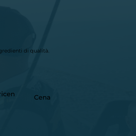
gredienti di qualità.
ricen
Cena