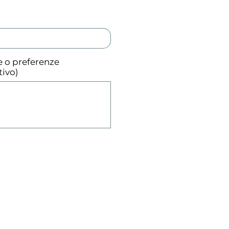
ze o preferenze
tivo)