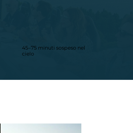
VIVI L'ESPERIENZA
45–75 minuti sospeso nel
cielo