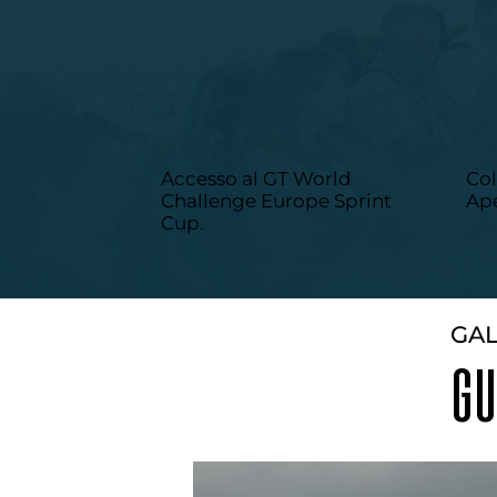
BIGLIETTO GT WORLD INCLUSO
L'ESP
Accesso al GT World
Col
Challenge Europe Sprint
Ape
Cup.
GA
GU