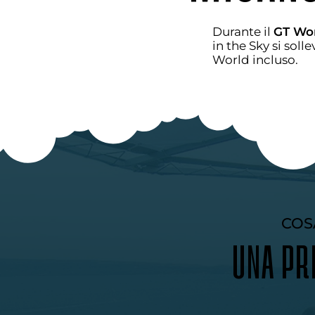
Durante il
GT Wor
in the Sky si soll
World incluso.
COS
UNA PR