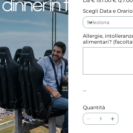
Da
€ 157.00
€ 127.00
originale
scontato
Scegli Data e Orario
Allergie, intolleran
alimentari? (facolta
Fino
a
500
caratteri.
...
Quantità