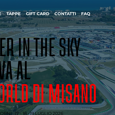
E
TAPPE
GIFT CARD
CONTATTI
FAQ
ER IN THE SKY
VA AL
ORLD DI MISANO
ORNI · 17 - 18 -19 LUGLIO 2026