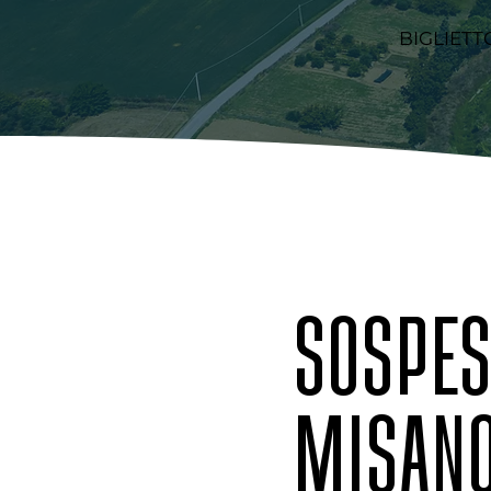
BIGLIETT
SOSPES
MISANO