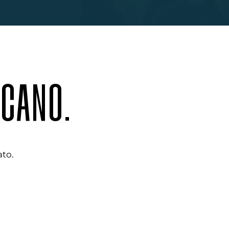
SCANO.
ato.