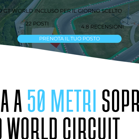
O GT WORLD INCLUSO PER IL GIORNO SCELTO
22 POSTI
4.8 RECENSIONI
PRENOTA IL TUO POSTO
A A
50 METRI
SOP
 WORLD CIRCUIT