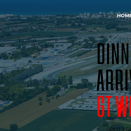
HOM
DINN
ARRI
GT W
SOLO 3 GI