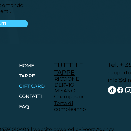
e domande
enti.
NTI
Tel. ​
+ 3
TUTTE LE
HOME
TAPPE
supporto
TAPPE
RICCIONE
info@dinn
DERVIO
GIFT CARD
MISANO
Champagne
CONTATTI
Torta di
FAQ
compleanno
IVA 04391010404 | website powered by Yoorz Agency