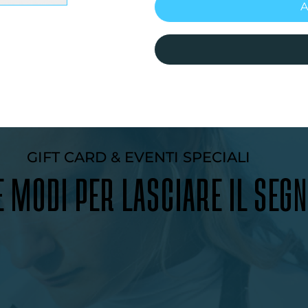
A
GIFT CARD & EVENTI SPECIALI
 MODI PER LASCIARE IL SEG