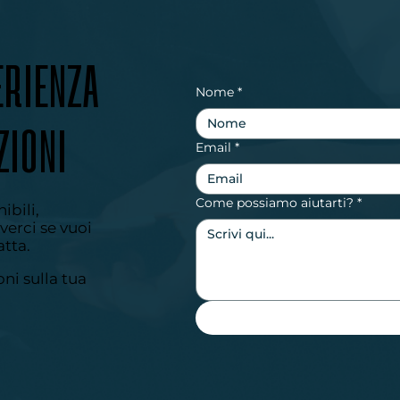
ERIENZA
Nome
*
ZIONI
Email
*
Come possiamo aiutarti?
*
ibili,
verci se vuoi
atta.
ni sulla tua