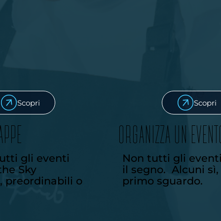
Scopri
Scopri
TAPPE
ORGANIZZA UN EVENT
utti gli eventi
Non tutti gli event
the Sky
il segno. Alcuni sì,
, preordinabili o
primo sguardo.