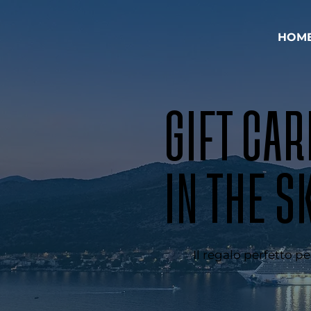
HOM
GIFT CAR
IN THE S
Il regalo perfetto p