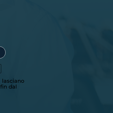
O
i lasciano
 fin dal