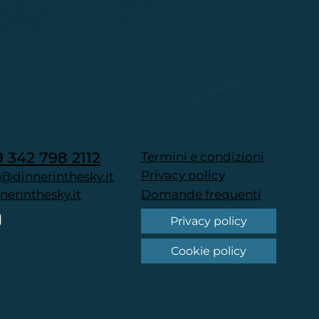
9 342 798 2112
Termini e condizioni
Privacy policy
@dinnerinthesky.it
Domande frequenti
erinthesky.it
Privacy policy
Cookie policy