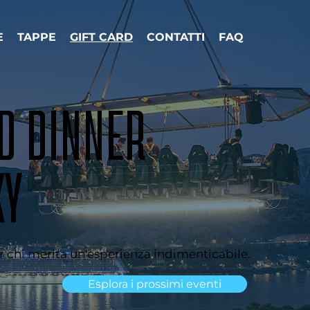
E
TAPPE
GIFT CARD
CONTATTI
FAQ
D DINNER
KY
er chi merita un'esperienza indimenticabile.
Esplora i prossimi eventi