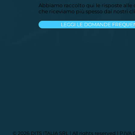
Abbiamo raccolto qui le risposte all
che riceviamo più spesso dai nostri cli
LEGGI LE DOMANDE FREQUE
© 2026 DITS ITALIA SRL | All rights reserved | P.