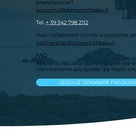
prenotazione?
supporto@dinnerinthesky.it
Tel. ​
+ 39 342 798 2112
Vuoi collaborare con noi o proporre un’
partnership@dinnerinthesky.it
FAQ
Abbiamo raccolto qui le risposte alle
che riceviamo più spesso dai nostri clie
LEGGI LE DOMANDE FREQUEN