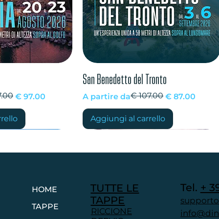
a rapida
Vista rapida
San Benedetto del Tronto
7.00
€ 107.00
Prezzo regolare
Prezzo scontato
€ 97.00
A partire da
€ 87.00
rello
Aggiungi al carrello
INATO
EVENTO TERMINATO
Tel. ​
+ 3
TUTTE LE
HOME
TAPPE
supporto
TAPPE
RICCIONE
info@dinn