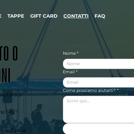
E
TAPPE
GIFT CARD
CONTATTI
FAQ
TO O
Nome
*
ONI
Email
*
Come possiamo aiutarti?
*
aiutarti e
he Sky?
i sulla tua