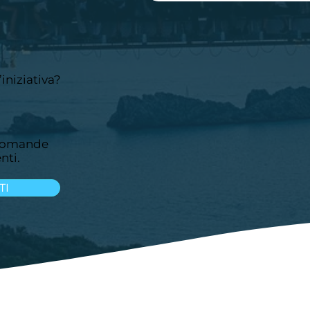
iniziativa?
 domande
nti.
TI